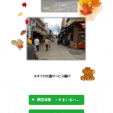
陶芸体験 ～すまいるハッピー上志段味・わくわくオオツカ～