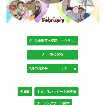
生玉稲荷へ初詣 ～うきうきオオツカ
一覧に戻る
2月の出来事 うきうきオオツカ
各施設
すまいるハッピー上志段味
ナーシングホーム笑幸