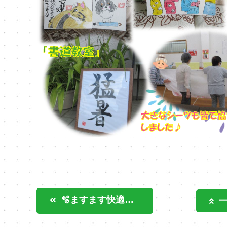
🫧ますます快適な空間に🫧～のびのびオオツカ～