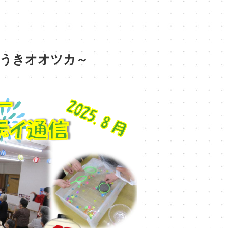
うきオオツカ～